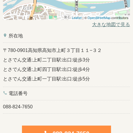
Leaflet
| ©
OpenStreetMap
contributors
大きな地図で見る
place
所在地
〒780-0901高知県高知市上町３丁目１１−３２
とさでん交通:上町二丁目駅:出口:徒歩3分
とさでん交通:上町四丁目駅:出口:徒歩4分
とさでん交通:上町一丁目駅:出口:徒歩5分
phone
電話番号
088-824-7650