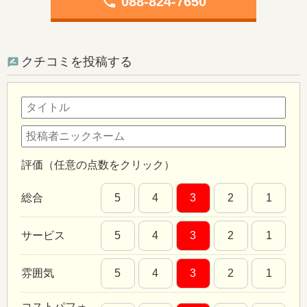
phone
088-824-7650
クチコミを投稿する
評価（任意の点数をクリック）
総合
5
4
3
2
1
サービス
5
4
3
2
1
雰囲気
5
4
3
2
1
コストパフォ