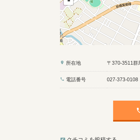
-
place
所在地
〒370-351
phone
電話番号
027-373-0108
ph
クチコミを投稿する