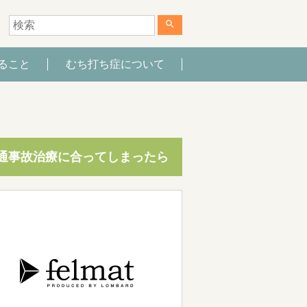
search
ること
むち打ち症について
通事故治療に合ってしまったら