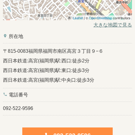
Leaflet
| ©
OpenStreetMap
contributors
大きな地図で見る
place
所在地
〒815-0083福岡県福岡市南区高宮３丁目９−６
西日本鉄道:高宮(福岡県)駅:西口:徒歩2分
西日本鉄道:高宮(福岡県)駅:東口:徒歩3分
西日本鉄道:高宮(福岡県)駅:中央口:徒歩3分
phone
電話番号
092-522-9596