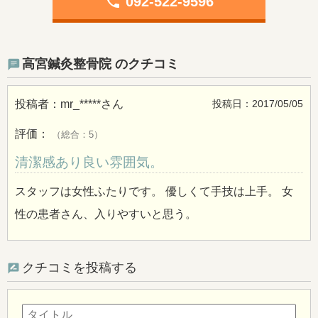
phone
092-522-9596
高宮鍼灸整骨院 のクチコミ
投稿者：
mr_*****
さん
投稿日：2017/05/05
評価：
（総合：5）
清潔感あり良い雰囲気。
スタッフは女性ふたりです。 優しくて手技は上手。 女
性の患者さん、入りやすいと思う。
クチコミを投稿する